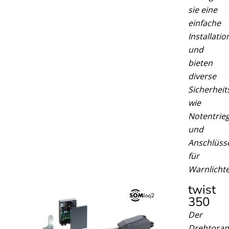
sie eine
einfache
Installatio
und
bieten
diverse
Sicherheit
wie
Notentrie
und
Anschlüss
für
Warnlichte
twist
350​
Der
Drehtoran