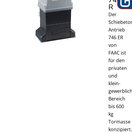
746E
R
Der
Schiebetor
Antrieb
746 ER
von
FAAC ist
für den
privaten
und
klein-
gewerblic
Bereich
bis 600
kg
Tormasse
konzipiert