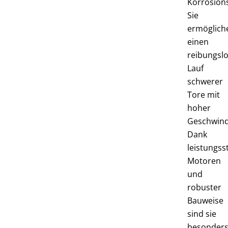
Korrosions
Sie
ermöglich
einen
reibungsl
Lauf
schwerer
Tore mit
hoher
Geschwindi
Dank
leistungss
Motoren
und
robuster
Bauweise
sind sie
besonder