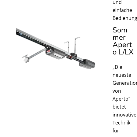
und
einfache
Bedienung
Som
mer
Apert
o L/LX
„Die
neueste
Generatio
von
Aperto“
bietet
innovative
Technik
für