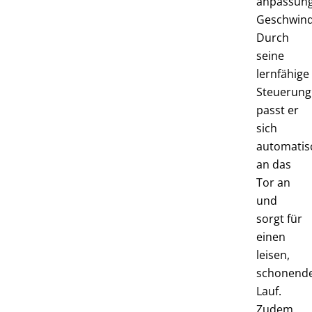
anpassung
Geschwindi
Durch
seine
lernfähige
Steuerung
passt er
sich
automatis
an das
Tor an
und
sorgt für
einen
leisen,
schonend
Lauf.
Zudem