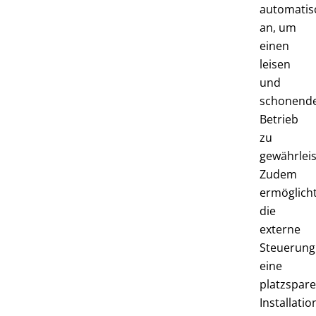
automatis
an, um
einen
leisen
und
schonend
Betrieb
zu
gewährleis
Zudem
ermöglich
die
externe
Steuerung
eine
platzspar
Installatio