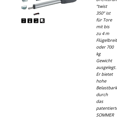
“twist
350” ist
für Tore
mit bis
zu 4 m
Flügelbrei
oder 700
kg
Gewicht
ausgelegt.
Er bietet
hohe
Belastbark
durch
das
patentiert
SOMMER