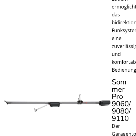
ermöglich
das
bidirektio
Funksyst
eine
zuverlässi
und
komfortab
Bedienung
Som
mer
Pro
9060/
9080/
9110 ​
Der
Garagento