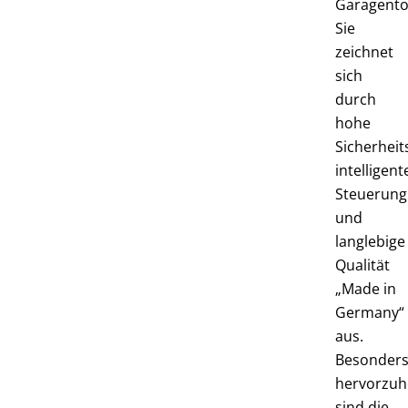
Garagento
Sie
zeichnet
sich
durch
hohe
Sicherheit
intelligent
Steuerung
und
langlebige
Qualität
„Made in
Germany“
aus.
Besonder
hervorzu
sind die