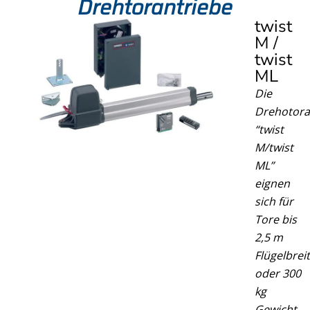
Drehtorantriebe
twist
M /
twist
ML​
Die
Drehotora
“twist
M/twist
ML”
eignen
sich für
Tore bis
2,5 m
Flügelbrei
oder 300
kg
Gewicht.