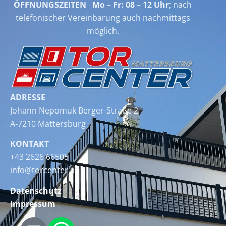
ÖFFNUNGSZEITEN Mo – Fr: 08 – 12 Uhr
; nach
telefonischer Vereinbarung auch nachmittags
möglich.
ADRESSE
Johann Nepomuk Berger-Straße 2
A-7210 Mattersburg
KONTAKT
+43 2626 66505
info@torcenter.at
Datenschutz
Impressum