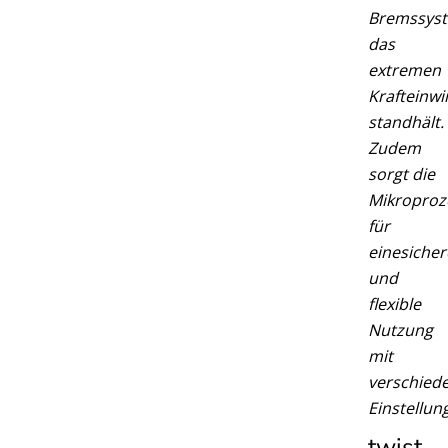
Bremssys
das
extremen
Krafteinw
standhält.
Zudem
sorgt die
Mikroproz
für
eine
sicher
und
flexible
Nutzung
mit
verschied
Einstellun
twist