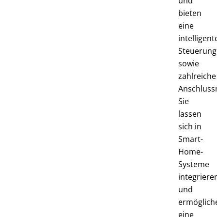
und
bieten
eine
intelligent
Steuerung
sowie
zahlreiche
Anschluss
Sie
lassen
sich in
Smart-
Home-
Systeme
integriere
und
ermöglich
eine