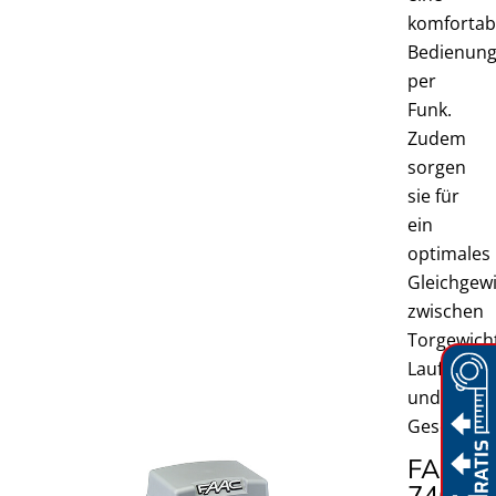
komfortab
Bedienun
per
Funk.
Zudem
sorgen
sie für
ein
optimales
Gleichgew
zwischen
Torgewich
Laufruhe
und
Geschwindi
FAAC