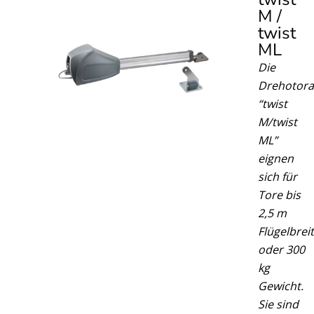
M /
twist
ML​
Die
Drehotora
“twist
M/twist
ML”
eignen
sich für
Tore bis
2,5 m
Flügelbrei
oder 300
kg
Gewicht.
Sie sind