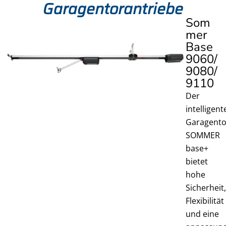
Garagentorantriebe
Som
mer
Base
9060/
9080/
9110 ​
Der
intelligent
Garagento
SOMMER
base+
bietet
hohe
Sicherheit
Flexibilität
und eine